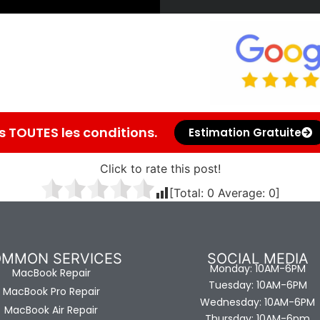
 TOUTES les conditions.
Estimation Gratuite
Click to rate this post!
[Total:
0
Average:
0
]
MMON SERVICES
SOCIAL MEDIA
Monday: 10AM-6PM
MacBook Repair
Tuesday: 10AM-6PM
MacBook Pro Repair
Wednesday: 10AM-6PM
MacBook Air Repair
Thursday: 10AM-6pm