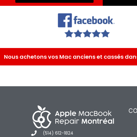
Nous achetons vos Mac anciens et cassés dans
CO
(514) 612-1824